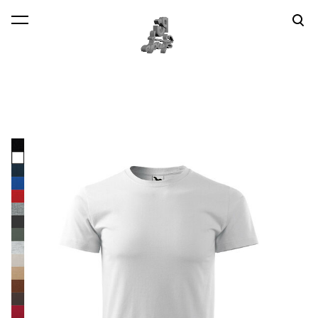
lisati ostukorvi.
Vaata ostukorvi