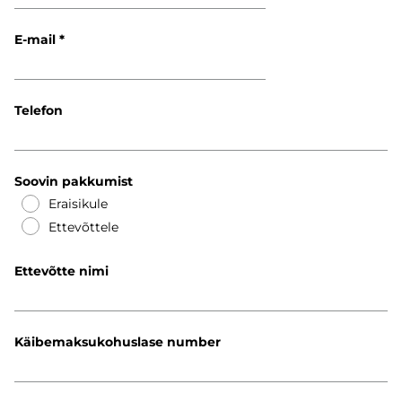
E-mail
Telefon
Soovin pakkumist
Eraisikule
Ettevõttele
Ettevõtte nimi
Käibemaksukohuslase number