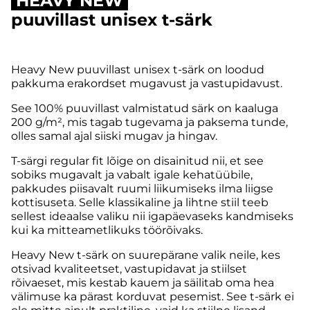
HEAVY NEW
puuvillast unisex t-särk
Heavy New puuvillast unisex t-särk on loodud
pakkuma erakordset mugavust ja vastupidavust.
See 100% puuvillast valmistatud särk on kaaluga
200 g/m², mis tagab tugevama ja paksema tunde,
olles samal ajal siiski mugav ja hingav.
T-särgi regular fit lõige on disainitud nii, et see
sobiks mugavalt ja vabalt igale kehatüübile,
pakkudes piisavalt ruumi liikumiseks ilma liigse
kottisuseta. Selle klassikaline ja lihtne stiil teeb
sellest ideaalse valiku nii igapäevaseks kandmiseks
kui ka mitteametlikuks töörõivaks.
Heavy New t-särk on suurepärane valik neile, kes
otsivad kvaliteetset, vastupidavat ja stiilset
rõivaeset, mis kestab kauem ja säilitab oma hea
välimuse ka pärast korduvat pesemist. See t-särk ei