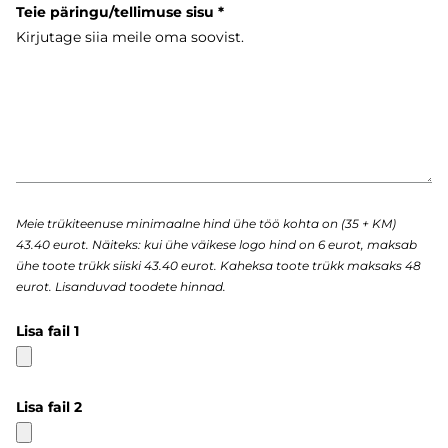
Teie päringu/tellimuse sisu
Meie trükiteenuse minimaalne hind ühe töö kohta on (35 + KM)
43.40 eurot. Näiteks: kui ühe väikese logo hind on 6 eurot, maksab
ühe toote trükk siiski 43.40 eurot. Kaheksa toote trükk maksaks 48
eurot. Lisanduvad toodete hinnad.
Lisa fail 1
Lisa fail 2