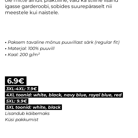
ole mitte ainult praktiline, vaid ka stiilne lisand
igasse garderoobi, sobides suurepäraselt nii
meestele kui naistele.
•
Paksem tavaline mõnus puuvillast särk (regular fit)
•
Materjal: 100% puuvill
•
Kaal: 200 g/m²
6.9€
3XL-4XL: 7.9€
4XL toonid: white, black, navy blue, royal blue, red
5XL: 9.9€
5XL toonid: white, black
Lisandub käibemaks
Küsi pakkumist