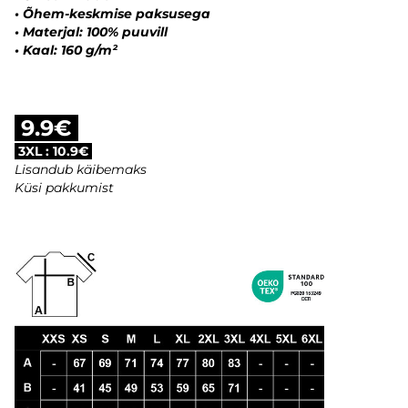
•
Õhem-keskmise paksusega
•
Materjal: 100% puuvill
•
Kaal: 160 g/m²
9.9€
3XL : 10.9€
Lisandub käibemaks
Küsi pakkumist