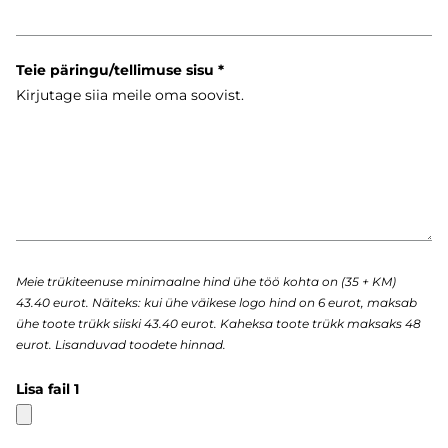
Teie päringu/tellimuse sisu
Meie trükiteenuse minimaalne hind ühe töö kohta on (35 + KM)
43.40 eurot. Näiteks: kui ühe väikese logo hind on 6 eurot, maksab
ühe toote trükk siiski 43.40 eurot. Kaheksa toote trükk maksaks 48
eurot. Lisanduvad toodete hinnad.
Lisa fail 1