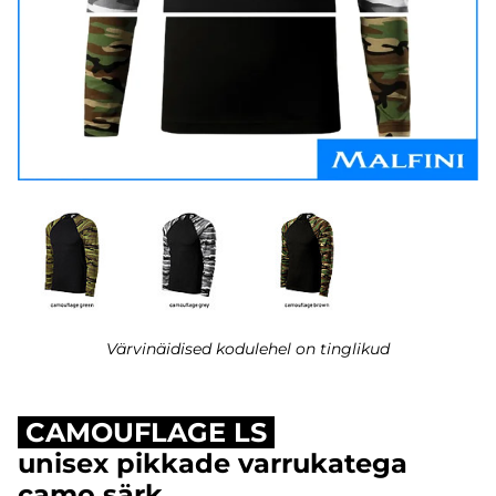
Värvinäidised kodulehel on tinglikud
CAMOUFLAGE LS
unisex pikkade varrukatega
camo särk