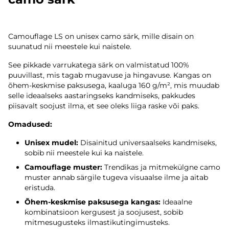
Camouflage LS on unisex camo särk, mille disain on
suunatud nii meestele kui naistele.
See pikkade varrukatega särk on valmistatud 100%
puuvillast, mis tagab mugavuse ja hingavuse. Kangas on
õhem-keskmise paksusega, kaaluga 160 g/m², mis muudab
selle ideaalseks aastaringseks kandmiseks, pakkudes
piisavalt soojust ilma, et see oleks liiga raske või paks.
Omadused:
Unisex mudel:
Disainitud universaalseks kandmiseks,
sobib nii meestele kui ka naistele.
Camouflage muster:
Trendikas ja mitmekülgne camo
muster annab särgile tugeva visuaalse ilme ja aitab
eristuda.
Õhem-keskmise paksusega kangas:
Ideaalne
kombinatsioon kergusest ja soojusest, sobib
mitmesugusteks ilmastikutingimusteks.