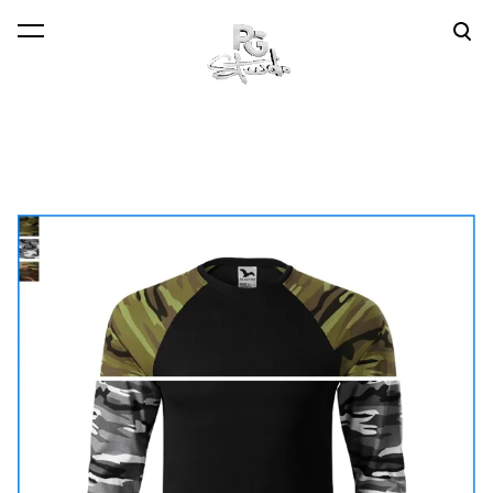
lisati ostukorvi.
Vaata ostukorvi