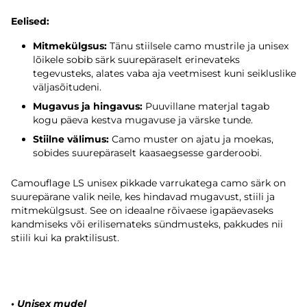
Eelised:
Mitmekülgsus:
Tänu stiilsele camo mustrile ja unisex
lõikele sobib särk suurepäraselt erinevateks
tegevusteks, alates vaba aja veetmisest kuni seikluslike
väljasõitudeni.
Mugavus ja hingavus:
Puuvillane materjal tagab
kogu päeva kestva mugavuse ja värske tunde.
Stiilne välimus:
Camo muster on ajatu ja moekas,
sobides suurepäraselt kaasaegsesse garderoobi.
Camouflage LS unisex pikkade varrukatega camo särk on
suurepärane valik neile, kes hindavad mugavust, stiili ja
mitmekülgsust. See on ideaalne rõivaese igapäevaseks
kandmiseks või erilisemateks sündmusteks, pakkudes nii
stiili kui ka praktilisust.
•
Unisex mudel