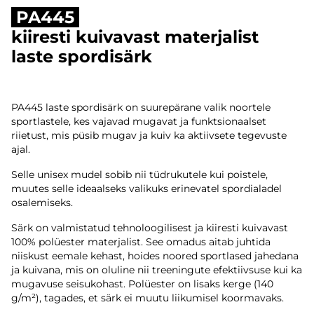
PA445
kiiresti kuivavast materjalist
laste spordisärk
PA445 laste spordisärk on suurepärane valik noortele
sportlastele, kes vajavad mugavat ja funktsionaalset
riietust, mis püsib mugav ja kuiv ka aktiivsete tegevuste
ajal.
Selle unisex mudel sobib nii tüdrukutele kui poistele,
muutes selle ideaalseks valikuks erinevatel spordialadel
osalemiseks.
Särk on valmistatud tehnoloogilisest ja kiiresti kuivavast
100% polüester materjalist. See omadus aitab juhtida
niiskust eemale kehast, hoides noored sportlased jahedana
ja kuivana, mis on oluline nii treeningute efektiivsuse kui ka
mugavuse seisukohast. Polüester on lisaks kerge (140
g/m²), tagades, et särk ei muutu liikumisel koormavaks.