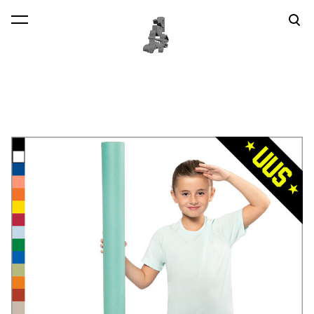
lisati ostukorvi.
Vaata ostukorvi