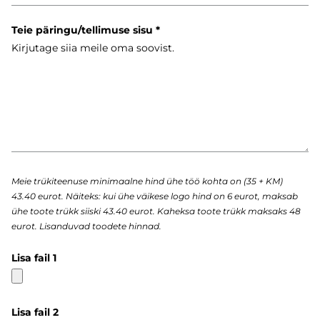
Teie päringu/tellimuse sisu
Meie trükiteenuse minimaalne hind ühe töö kohta on (35 + KM)
43.40 eurot. Näiteks: kui ühe väikese logo hind on 6 eurot, maksab
ühe toote trükk siiski 43.40 eurot. Kaheksa toote trükk maksaks 48
eurot. Lisanduvad toodete hinnad.
Lisa fail 1
Lisa fail 2