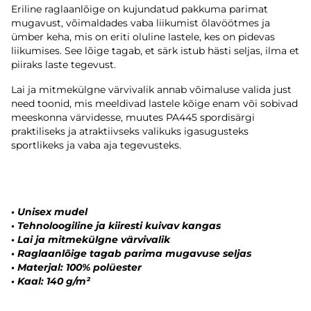
Eriline raglaanlõige on kujundatud pakkuma parimat
mugavust, võimaldades vaba liikumist õlavöötmes ja
ümber keha, mis on eriti oluline lastele, kes on pidevas
liikumises. See lõige tagab, et särk istub hästi seljas, ilma et
piiraks laste tegevust.
Lai ja mitmekülgne värvivalik annab võimaluse valida just
need toonid, mis meeldivad lastele kõige enam või sobivad
meeskonna värvidesse, muutes PA445 spordisärgi
praktiliseks ja atraktiivseks valikuks igasugusteks
sportlikeks ja vaba aja tegevusteks.
•
Unisex mudel
•
Tehnoloogiline ja kiiresti kuivav kangas
•
Lai ja mitmekülgne värvivalik
•
Raglaanlõige tagab parima mugavuse seljas
•
Materjal: 100% polüester
•
Kaal: 140 g/m²