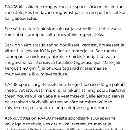
PA438 klassikaline mugav meeste spordisärk on disainitud
meestele, kes hindavad mugavust ja stiili nii sportimisel kui
ka igapäevaelus.
See särk pakub funktsionaalsust ja esteetilist atraktiivsust,
mis sobib suurepäraselt erinevateks tegevusteks.
Särk on valmistatud tehnoloogilisest, kergest, õhukesest ja
kiiresti kuivavast 100% polüester materjalist. See tagab
suurepärase niiskuse juhtimise, hoides kandjat kuiva ja
mugavana ka intensiivse füüsilise tegevuse ajal. Materjali
kergus (140 g/m²) ja õhukus tagavad maksimaalse
mugavuse ja liikumisvabaduse.
PA438 spordisärgi klassikaline, kergelt kehasse lõige pakub
meeldivat istuvust, mis ei piira liikumist ning sobib hästi nii
treeninguks kui ka vaba aja veetmiseks. Selle ajatu disain ja
neutraalsed värvivalikud teevad särgist mitmekülgse
rõivaeseme, mis sobitub hõlpsalt igasse garderoobi.
Kokkuvõttes on PA438 meeste spordisärk suurepärane
valik igale mehele, kes otsib kvaliteetset, mugavat ja
stiilset spordiriietust, mis on sobilik nii sportimiseks kui ka