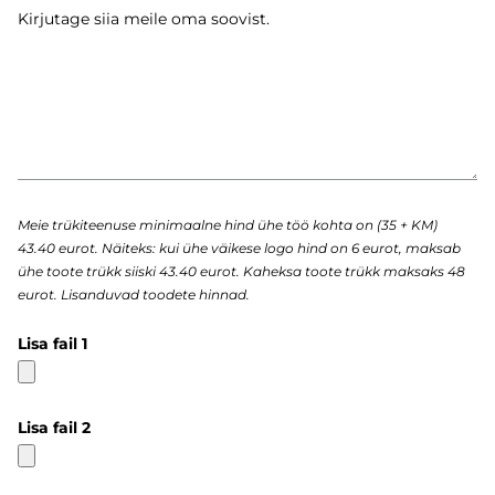
Meie trükiteenuse minimaalne hind ühe töö kohta on (35 + KM)
43.40 eurot. Näiteks: kui ühe väikese logo hind on 6 eurot, maksab
ühe toote trükk siiski 43.40 eurot. Kaheksa toote trükk maksaks 48
eurot. Lisanduvad toodete hinnad.
Lisa fail 1
Lisa fail 2