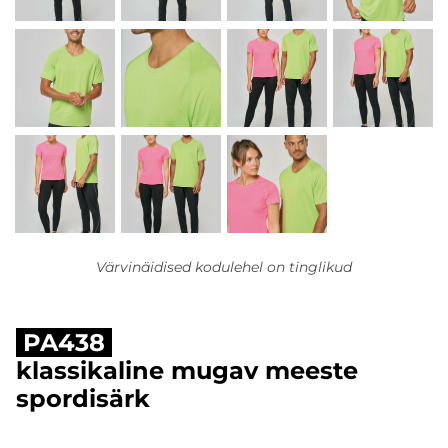
Värvinäidised kodulehel on tinglikud
PA438
klassikaline mugav meeste
spordisärk