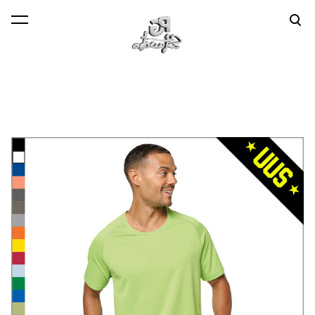
lisati ostukorvi.
Vaata ostukorvi