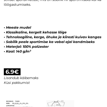
lõõgastumiseks.
•
Meeste mudel
•
Klassikaline, kergelt kehasse lõige
•
Tehnoloogiline, kerge, õhuke ja kiiresti kuivav kangas
•
Sobilik peale sportimise ka vabal ajal kandmiseks
•
Materjal: 100% polüester
•
Kaal: 140 g/m²
6.9€
Lisandub käibemaks
Küsi pakkumist